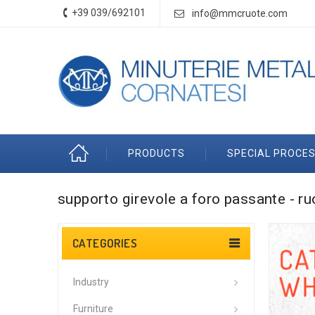
+39 039/692101
info@mmcruote.com
PRODUCTS
SPECIAL PROCES
supporto girevole a foro passante - ru
CATEGORIES
Industry
Furniture