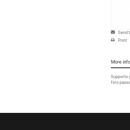
Send t
Print
More inf
Supporto g
foro passa