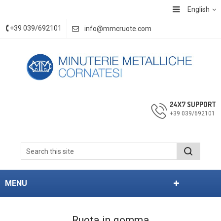
English
+39 039/692101
info@mmcruote.com
24X7 SUPPORT
+39 039/692101
MENU
Ruota in gomma