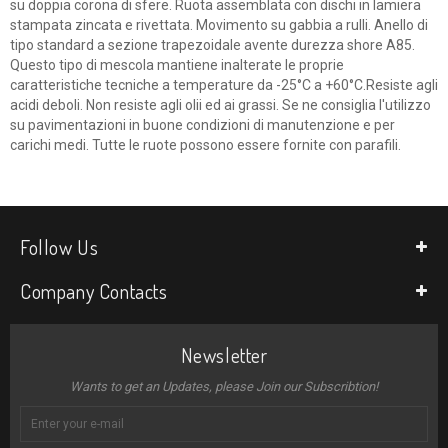
su doppia corona di sfere. Ruota assemblata con dischi in lamiera
stampata zincata e rivettata. Movimento su gabbia a rulli. Anello di
tipo standard a sezione trapezoidale avente durezza shore A85.
Questo tipo di mescola mantiene inalterate le proprie
caratteristiche tecniche a temperature da -25°C a +60°C.Resiste agli
acidi deboli. Non resiste agli olii ed ai grassi. Se ne consiglia l'utilizzo
su pavimentazioni in buone condizioni di manutenzione e per
carichi medi. Tutte le ruote possono essere fornite con parafili.
Follow Us
Company Contacts
Newsletter
Wants to get an Updates, please Join our Subscribtion!