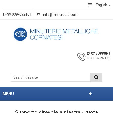
English
+39 039/692101
info@mmcruote.com
24X7 SUPPORT
+39 039/692101
MENU
Supporto girevole a piastra - ruota